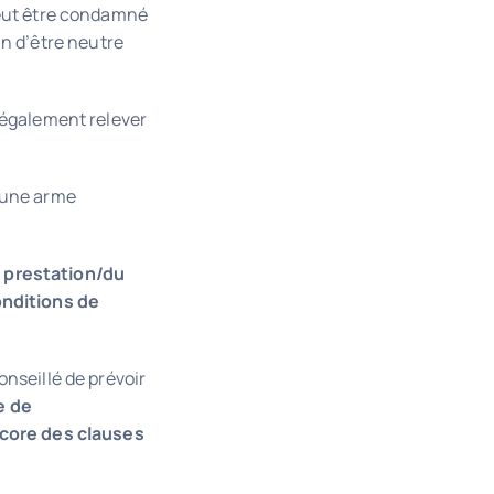
peut être condamné
in d’être neutre
 également relever
 une arme
a prestation/du
onditions de
conseillé de prévoir
e de
ncore des clauses