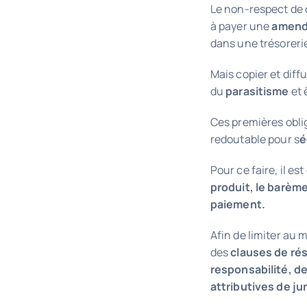
Le non-respect de 
à payer une
amend
dans une trésoreri
Mais copier et dif
du
parasitisme
et 
Ces premières obli
redoutable pour s
é
Pour ce faire, il es
produit, le barème
paiement.
Afin de limiter au m
des
clauses de rés
responsabilité, de
attributives de jur