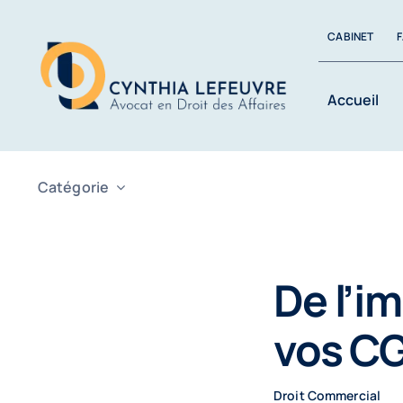
Passer
au
CABINET
contenu
Accueil
Catégorie
De l’i
vos CG
Droit Commercial