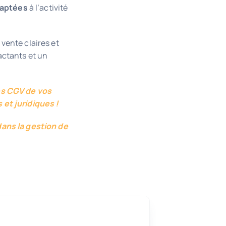
aptées
à l’activité
vente claires et
ctants et un
es CGV de vos
 et juridiques !
dans la gestion de