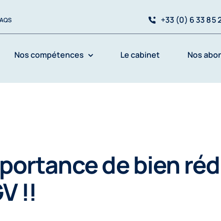
+33 (0) 6 33 85 2
FAQS
Nos compétences
Le cabinet
Nos abo
mportance de bien réd
V !!