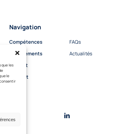
Navigation
Compétences
FAQs
Abonnements
Actualités
Cabinet
s que les
de
que le
Contact
 consentir
férences