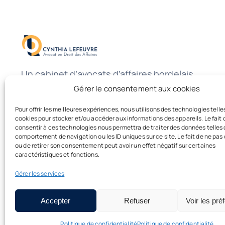
Un cabinet d’avocats d’affaires bordelais,
bilingue anglais, à taille humaine dédié
Gérer le consentement aux cookies
aux entreprises.
Pour offrir les meilleures expériences, nous utilisons des technologies telle
cookies pour stocker et/ou accéder aux informations des appareils. Le fait 
consentir à ces technologies nous permettra de traiter des données telles 
comportement de navigation ou les ID uniques sur ce site. Le fait de ne pas
ou de retirer son consentement peut avoir un effet négatif sur certaines
caractéristiques et fonctions.
Gérer les services
© 2026 • Lefeuvre Avocat •
Mentions Légales
•
Politique
de confidentialité
•Design by
DigitYou
Accepter
Refuser
Voir les pré
Politique de confidentialité
Politique de confidentialité