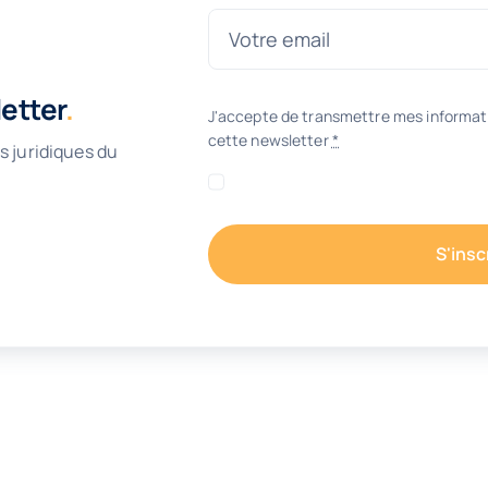
letter
.
J'accepte de transmettre mes informati
cette newsletter
*
s juridiques du
S'insc